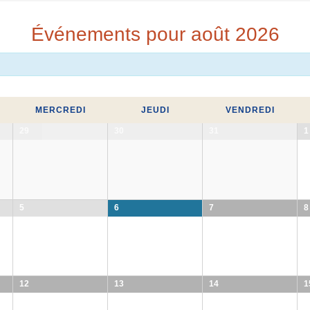
Événements pour août 2026
MERCREDI
JEUDI
VENDREDI
29
30
31
1
5
6
7
8
12
13
14
1